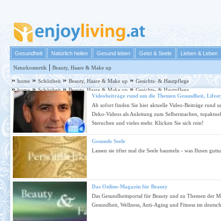
Gesundheit
Natürlich heilen
Gesund leben
Geist & Seele
Lieben & Leben
|
Naturkosmetik
Beauty, Haare & Make up
»
»
»
»
home
Schönheit
Beauty, Haare & Make up
Gesichts- & Hautpflege
»
»
»
»
home
Schönheit
Beauty, Haare & Make up
Gesichts- & Hautpflege
Videobeiträge rund um die Themen Gesundheit, Lifest
Ab sofort finden Sie hier aktuelle Video-Beiträge rund
Deko-Videos als Anleitung zum Selbermachen, topaktuell
Sternchen und vieles mehr. Klicken Sie sich rein!
Gesunde Seele
Lassen sie öfter mal die Seele baumeln - was Ihnen guttu
Das Online-Magazin für Beauty
Das Gesundheitsportal für Beauty und zu Themen der Me
Gesundheit, Wellness, Anti-Aging und Fitness im deuts