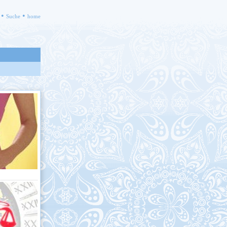
•
•
Suche
home