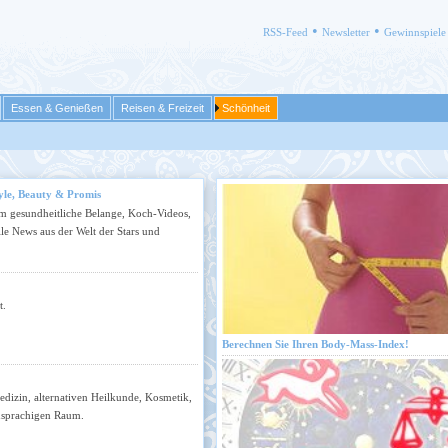
•
•
RSS-Feed
Newsletter
Gewinnspiele
Essen & Genießen
Reisen & Freizeit
Schönheit
yle, Beauty & Promis
 um gesundheitliche Belange, Koch-Videos,
e News aus der Welt der Stars und
t.
Berechnen Sie Ihren Body-Mass-Index!
dizin, alternativen Heilkunde, Kosmetik,
chsprachigen Raum.