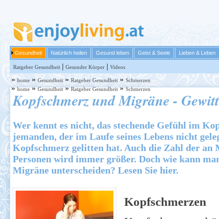
Gesundheit
Natürlich heilen
Gesund leben
Geist & Seele
Lieben & Leben
|
|
Ratgeber Gesundheit
Gesunder Körper
Videos
»
»
»
»
home
Gesundheit
Ratgeber Gesundheit
Schmerzen
»
»
»
»
home
Gesundheit
Ratgeber Gesundheit
Schmerzen
Kopfschmerz und Migräne - Gewitt
Wer kennt es nicht, das stechende Gefühl im Ko
jemanden, der im Laufe seines Lebens nicht gele
Kopfschmerz gelitten hat. Auch die Zahl der an
Personen wird immer größer. Doch wie kann ma
Migräne unterscheiden? Lesen Sie hier.
Kopfschmerzen