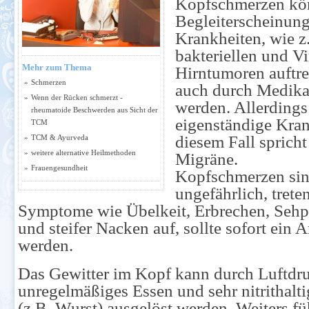
Kopfschmerzen kö
Begleiterscheinun
Krankheiten, wie 
bakteriellen und V
Mehr zum Thema
Hirntumoren auftr
»
Schmerzen
auch durch Medika
»
Wenn der Rücken schmerzt -
werden. Allerdings 
rheumatoide Beschwerden aus Sicht der
eigenständige Kran
TCM
diesem Fall sprich
»
TCM & Ayurveda
»
weitere alternative Heilmethoden
Migräne.
»
Frauengesundheit
Kopfschmerzen sin
ungefährlich, trete
Symptome wie Übelkeit, Erbrechen, Sehp
und steifer Nacken auf, sollte sofort ein 
werden.
Das Gewitter im Kopf kann durch Luftdru
unregelmäßiges Essen und sehr nitrithalt
(z.B. Wurst) ausgelöst werden. Weiters f